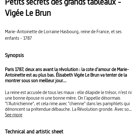
Petits secrets des grands tableaux -
Vigée Le Brun
Marie-Antoinette de Lorraine Hasbourg, reine de France, et ses
enfants - 1787
Synopsis
Paris 1787, deux ans avant la révolution : la cote d’amour de Marie-
Antoinette est au plus bas. Élisabeth Vigée Le Brun va tenter de la
montrer sous son meilleur jour...
La reine est accusée de tous les maux : elle dilapide le trésor, n’est ni
une bonne épouse ni une bonne mère. On l’appelle désormais
"l’Autrichienne", et cela rime avec "chienne" dans les pamphlets qui
dénoncent sa prétendue débauche. La Révolution gronde. Avec son
portrait de Marie-Antoinette, clou du Salon de l’Académie royale,
See more
Élisabeth Vigée Le Brun tente une opération de séduction. Dans cette
composition, rien ne relève du hasard. Chaque élément représenté a
Technical and artistic sheet
été longuement choisi et discuté avec l’intendant de la cour. Il s’agit
d’offrir une image positive de la reine et de la mettre en scène en