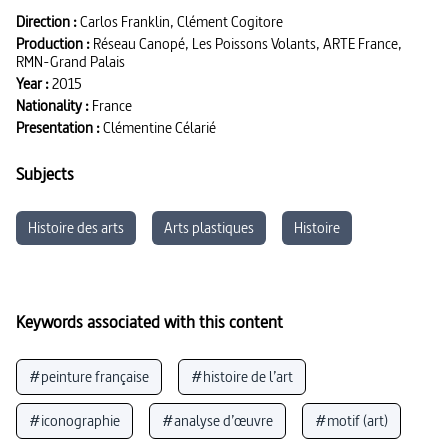
mère aimante. Mais il est trop tard pour regagner l’amour d’une
Direction :
Carlos Franklin, Clément Cogitore
opinion publique déchaînée.
Production :
Réseau Canopé, Les Poissons Volants, ARTE France,
RMN-Grand Palais
Year :
2015
Nationality :
France
Presentation :
Clémentine Célarié
Subjects
Histoire des arts
Arts plastiques
Histoire
Keywords associated with this content
#peinture française
#histoire de l’art
#iconographie
#analyse d’œuvre
#motif (art)