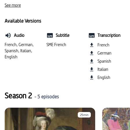
#portrait (art)
#description de l’image
See more
#Marie-Antoinette
#langue italienne
Available Versions
Audio
Subtitle
Transcription
French, German,
SME French
French
Spanish, Italian,
German
English
Spanish
Italian
English
Season 2
- 5 episodes
25min