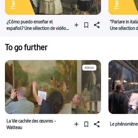
¿Cómo puedo enseñar el
"Parlare in ital
español? Une sélection de vidéos
Une sélection
en espagnol
italien !
To go further
43min
La Vie cachée des œuvres -
Le phénomène 
Watteau