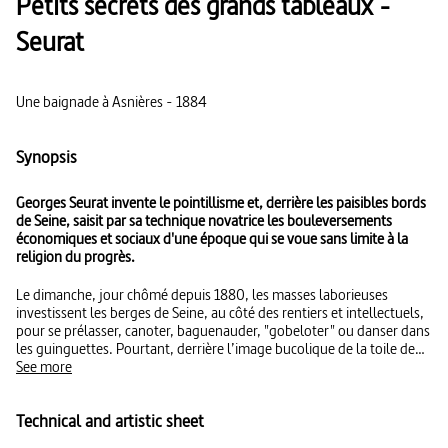
Petits secrets des grands tableaux -
Seurat
Une baignade à Asnières - 1884
Synopsis
Georges Seurat invente le pointillisme et, derrière les paisibles bords
de Seine, saisit par sa technique novatrice les bouleversements
économiques et sociaux d'une époque qui se voue sans limite à la
religion du progrès.
Le dimanche, jour chômé depuis 1880, les masses laborieuses
investissent les berges de Seine, au côté des rentiers et intellectuels,
pour se prélasser, canoter, baguenauder, "gobeloter" ou danser dans
les guinguettes. Pourtant, derrière l’image bucolique de la toile de
Seurat se profile un autre horizon : les cheminées d’usines et le
See more
viaduc ferroviaire, à l’arrière-plan, reflètent les bouleversements
économiques et sociaux de l’époque, marquée par la révolution
Technical and artistic sheet
industrielle et les titanesques travaux de modernisation initiés par le
baron Haussmann. Attentif au progrès en marche, le peintre