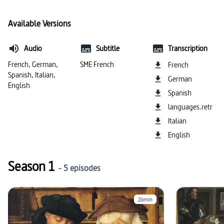
#description de l’image
#langue italienne
Available Versions
Audio
Subtitle
Transcription
French, German,
SME French
French
Spanish, Italian,
German
English
Spanish
languages.retr
Italian
English
Season 1
- 5 episodes
26min