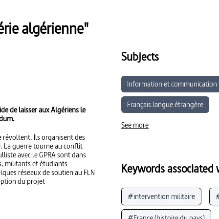
érie algérienne"
Subjects
Information et communication
Français langue étrangère
de de laisser aux Algériens le
ndum.
See more
e révoltent. Ils organisent des
. La guerre tourne au conflit
lliste avec le GPRA sont dans
s, militants et étudiants
Keywords associated w
lques réseaux de soutien au FLN
doption du projet
#intervention militaire
#
#France (histoire du pays)