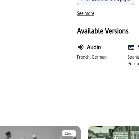
#résistance politique
#v
See more
#colonialisme
#manifes
Available Versions
#politique (France)
Audio
French, German
Spanis
Polis
52min