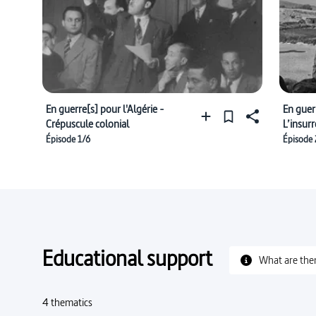
En guerre[s] pour l'Algérie -
En guerr
Crépuscule colonial
L’insur
Épisode 1/6
Épisode 
Educational support
What are the
4 thematics