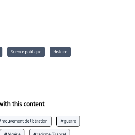
Science politique
Histoire
ith this content
mouvement de libération
#guerre
#Algérie
#racisme (France)