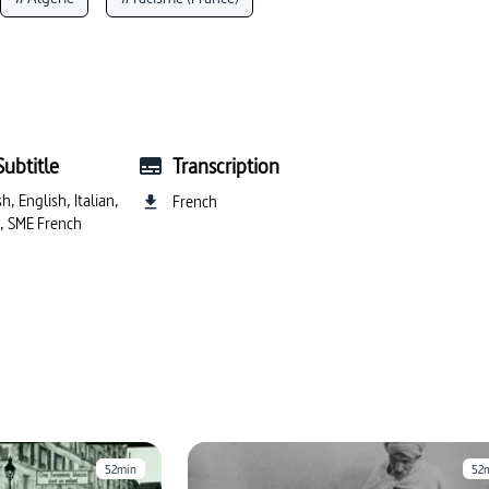
ote (démocratie)
#violence (guerre)
tation
#politique extérieure
#Sahara
Subtitle
Transcription
h, English, Italian,
French
h, SME French
52min
52