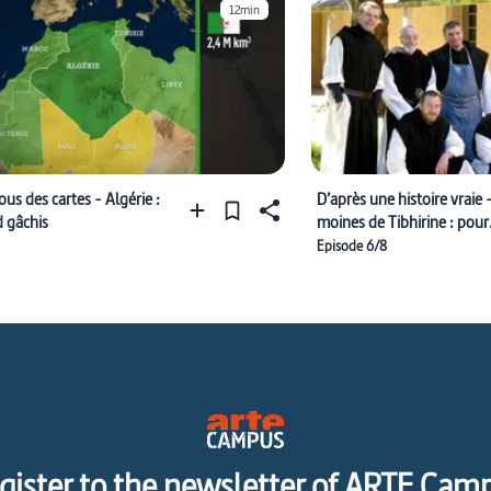
12min
us des cartes - Algérie :
D’après une histoire vraie 
d gâchis
moines de Tibhirine : pour
l'amour de l'Algérie
Episode 6/8
gister to the newsletter of ARTE Cam