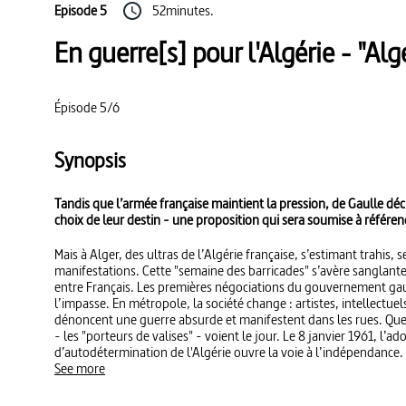
Episode 5
52minutes.
En guerre[s] pour l'Algérie - "Alg
Épisode 5/6
Synopsis
Tandis que l’armée française maintient la pression, de Gaulle déci
choix de leur destin - une proposition qui sera soumise à référe
Mais à Alger, des ultras de l’Algérie française, s’estimant trahis, s
manifestations. Cette "semaine des barricades" s’avère sanglante
entre Français. Les premières négociations du gouvernement gau
l’impasse. En métropole, la société change : artistes, intellectuel
dénoncent une guerre absurde et manifestent dans les rues. Que
- les "porteurs de valises" - voient le jour. Le 8 janvier 1961, l’a
d’autodétermination de l'Algérie ouvre la voie à l’indépendance.
See more