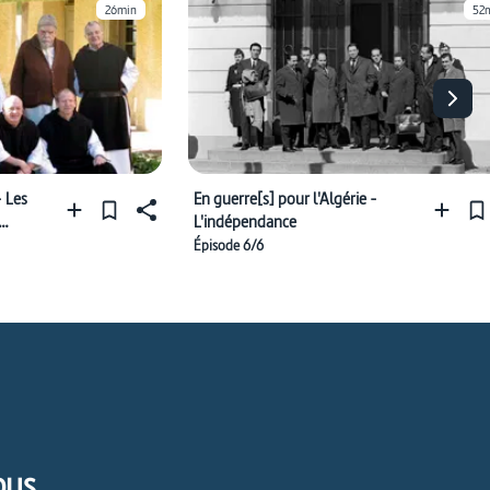
26min
52
- Les
En guerre[s] pour l'Algérie -
L'indépendance
Épisode 6/6
pus