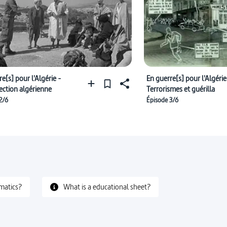
e[s] pour l'Algérie -
En guerre[s] pour l'Algérie
rection algérienne
Terrorismes et guérilla
2/6
Épisode 3/6
matics?
What is a educational sheet?