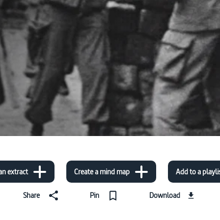
an extract
Create a mind map
Add to a playli
Share
Pin
Download