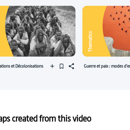
Thematics
ations et Décolonisations
Guerre et paix : modes d'
s created from this video