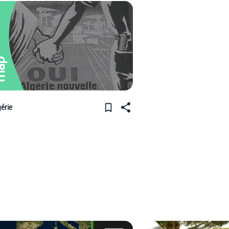
ap
gérie