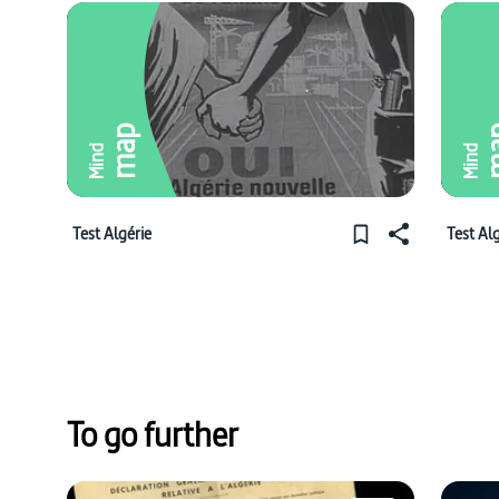
map
m
Mind
Mind
Test Algérie
Test Al
To go further