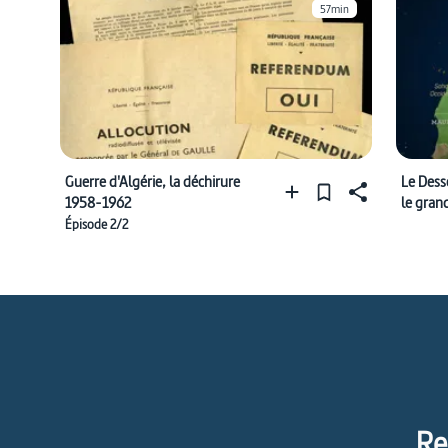
57min
Guerre d'Algérie, la déchirure
Le Desso
1958-1962
le gran
Épisode 2/2
Re