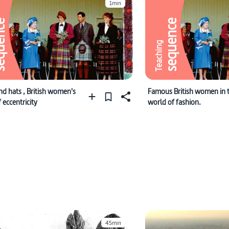
1min
ence
sequence
Teaching
nd hats , British women's
Famous British women in 
 eccentricity
world of fashion.
45min