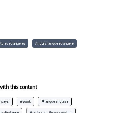
ltures étrangères
Anglais langue étrangère
ith this content
 pays)
#punk
#langue anglaise
de-Bretagne
#civilisation (Royaume-Uni)