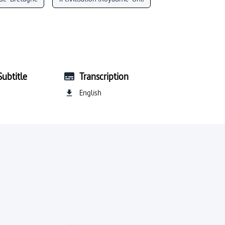
#théories du style
#Angleterre
Subtitle
Transcription
English