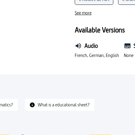
s placides, chav foulant
raders ravis de se ridiculiser au
#coiffure
#style
See more
Available Versions
Audio
French, German, English
None
matics?
What is a educational sheet?