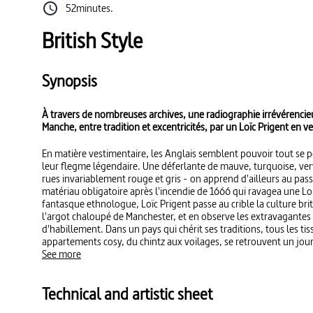
52minutes.
British Style
Synopsis
À travers de nombreuses archives, une radiographie irrévérencie
Manche, entre tradition et excentricités, par un Loïc Prigent en ve
En matière vestimentaire, les Anglais semblent pouvoir tout se pe
leur flegme légendaire. Une déferlante de mauve, turquoise, verv
rues invariablement rouge et gris - on apprend d'ailleurs au pas
matériau obligatoire après l'incendie de 1666 qui ravagea une Lo
fantasque ethnologue, Loïc Prigent passe au crible la culture bri
l'argot chaloupé de Manchester, et en observe les extravagantes
d'habillement. Dans un pays qui chérit ses traditions, tous les 
appartements cosy, du chintz aux voilages, se retrouvent un jour
recyclent aussi les passementeries et les casques en poils d'ours
See more
rigoureux, Loïc Prigent a compilé des masses d'archives savoure
défilés non moins fantasques. Il a écumé les rues, les raouts et l
Technical and artistic sheet
Mais comme saisi par l'excentricité d'un pays qui a vu naître le pu
tailleurs turquoise, il a tout passé à la centrifugeuse et en a tiré 