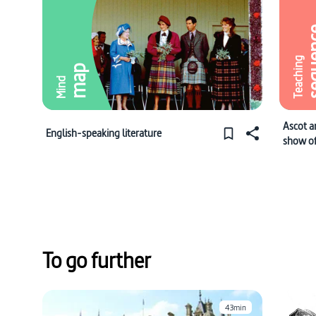
sequ
Teaching
map
Mind
Ascot a
English-speaking literature
show of
To go further
43min