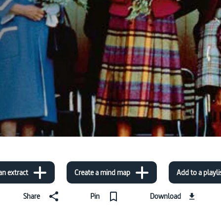
an extract
Create a mind map
Add to a playli
Share
Pin
Download