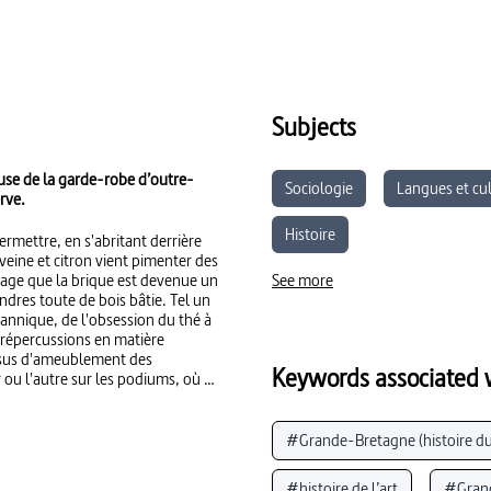
Subjects
use de la garde-robe d’outre-
Sociologie
Langues et cu
rve.
Histoire
rmettre, en s'abritant derrière
eine et citron vient pimenter des
sage que la brique est devenue un
See more
ndres toute de bois bâtie. Tel un
tannique, de l'obsession du thé à
 répercussions en matière
tissus d'ameublement des
Keywords associated w
 ou l'autre sur les podiums, où se
 des soldats. En exégète
uses et rapporté des images de
es moelleux intérieurs anglais.
#Grande-Bretagne (histoire du
nk, les chapeaux délirants et les
un réjouissant inventaire à
#histoire de l’art
#Gran