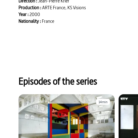
Direction :
Jean-Pierre Krief
Production :
ARTE France, KS Visions
Year :
2000
Nationality :
France
Episodes of the series
14min