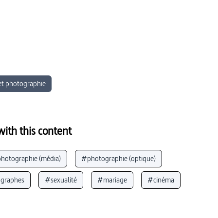
et photographie
ith this content
hotographie (média)
#photographie (optique)
graphes
#sexualité
#mariage
#cinéma