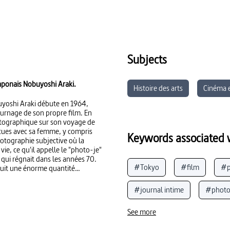
Subjects
 japonais Nobuyoshi Araki.
Histoire des arts
Cinéma 
uyoshi Araki débute en 1964,
ournage de son propre film. En
otographique sur son voyage de
écues avec sa femme, y compris
Keywords associated w
hotographie subjective où la
vie, ce qu'il appelle le "photo-je"
 qui régnait dans les années 70.
#Tokyo
#film
#p
roduit une énorme quantité
anément plusieurs expositions et
#journal intime
#photo
See more