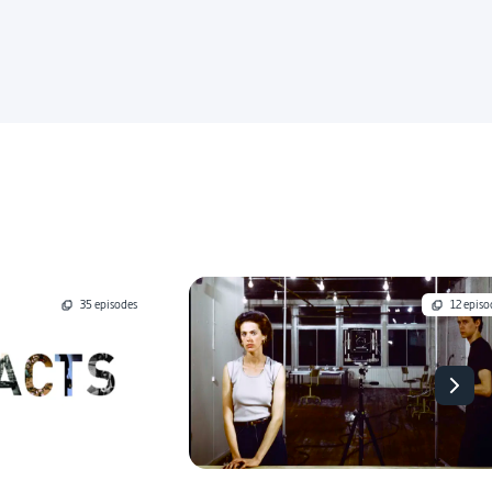
35 episodes
12 episo