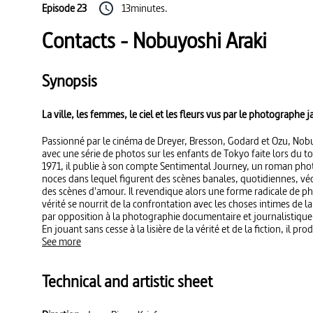
Episode 23
13minutes.
Contacts - Nobuyoshi Araki
Synopsis
La ville, les femmes, le ciel et les fleurs vus par le photographe
Passionné par le cinéma de Dreyer, Bresson, Godard et Ozu, Nob
avec une série de photos sur les enfants de Tokyo faite lors du t
1971, il publie à son compte Sentimental Journey, un roman ph
noces dans lequel figurent des scènes banales, quotidiennes, v
des scènes d'amour. Il revendique alors une forme radicale de p
vérité se nourrit de la confrontation avec les choses intimes de la 
par opposition à la photographie documentaire et journalistique
En jouant sans cesse à la lisière de la vérité et de la fiction, il p
d'images, publie une dizaine de recueils par an, organise simult
See more
manifestations.
Technical and artistic sheet