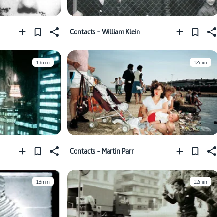
Contacts - William Klein
13min
12min
Contacts - Martin Parr
13min
12min