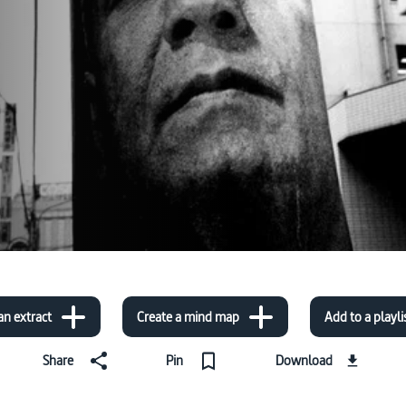
an extract
Create a mind map
Add to a playli
Share
Pin
Download