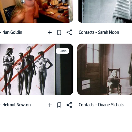
- Nan Goldin
Contacts - Sarah Moon
12min
 - Helmut Newton
Contacts - Duane Michals