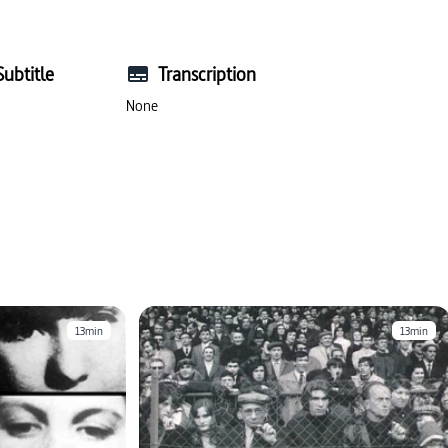
Subtitle
Transcription
None
13min
13min