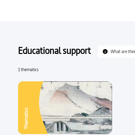
Educational support
What are the
1 thematics
Thematics