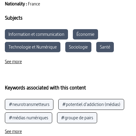
Nationality :
France
Subjects
Information et communication
Économie
Technologie et Numérique
Sociologie
Santé
Sciences du vivant
See more
Keywords associated with this content
#neurotransmetteurs
#potentiel d’addiction (médias)
#médias numériques
#groupe de pairs
#contrôle (éducation aux médias)
See more