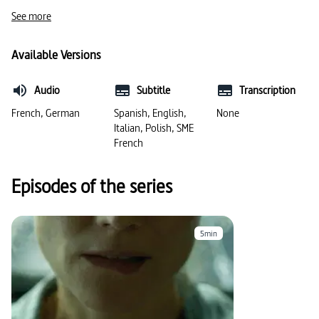
#féminisme
#violence (général)
#patriarcat
See more
#soumission
#harcèlement criminel
Available Versions
#question sociale
#crime
#abus sexuel
Audio
Subtitle
Transcription
French, German
Spanish, English,
None
Italian, Polish, SME
French
Episodes of the series
5min