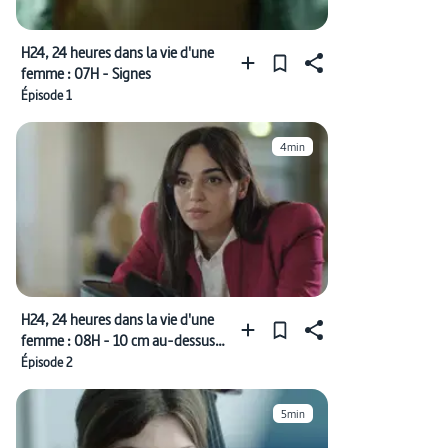
H24, 24 heures dans la vie d'une
femme : 07H - Signes
Épisode 1
4min
H24, 24 heures dans la vie d'une
femme : 08H - 10 cm au-dessus
du sol
Épisode 2
5min