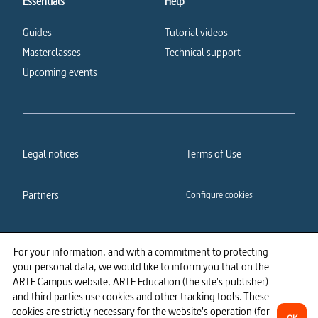
Essentials
Help
Guides
Tutorial videos
Masterclasses
Technical support
Upcoming events
Legal notices
Terms of Use
Partners
Configure cookies
Cookies policy
Privacy policy
For your information, and with a commitment to protecting
your personal data, we would like to inform you that on the
Accessibility: partially
ARTE Campus website, ARTE Education (the site's publisher)
compliant
and third parties use cookies and other tracking tools. These
cookies are strictly necessary for the website's operation (for