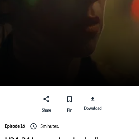
Download
Share
Pin
Episode 16
5minutes.