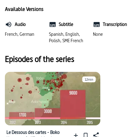
#dégradation de l’environnement
#biogaz
Available Versions
#danger /risques pour l’environnement
#durabilité
Audio
Subtitle
Transcription
#préservation de l’environnement
#pollution
French, German
Spanish, English,
None
Polish, SME French
#Pologne
#énergies renouvelables
Episodes of the series
#biocarburants
#pétrole
#pétrole
#changements environnementaux
12min
#développement durable
#énergie solaire (environnement)
#extraction des ressources
#carte (géographie)
#charbon
#pollution des sols
Le Dessous des cartes - Boko