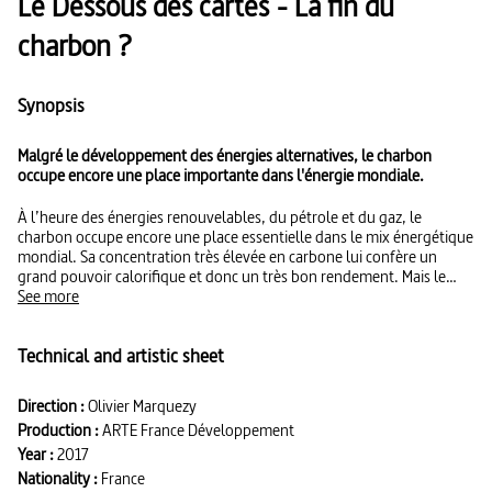
Le Dessous des cartes - La fin du
charbon ?
Synopsis
Malgré le développement des énergies alternatives, le charbon
occupe encore une place importante dans l'énergie mondiale.
À l’heure des énergies renouvelables, du pétrole et du gaz, le
charbon occupe encore une place essentielle dans le mix énergétique
mondial. Sa concentration très élevée en carbone lui confère un
grand pouvoir calorifique et donc un très bon rendement. Mais le
charbon est aussi un gros pollueur : il est responsable de la moitié
See more
des émissions de CO² du secteur de l'énergie. Le Dessous des cartes
explique pourquoi, malgré tout, le charbon a encore de beaux jours
Technical and artistic sheet
devant lui.
Direction :
Olivier Marquezy
Production :
ARTE France Développement
Year :
2017
Nationality :
France