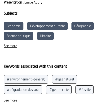
Presentation :
Emilie Aubry
Subjects
Économie
Développement durable
Géographie
Science politique
Histoire
See more
Keywords associated with this content
#environnement (général)
#gaz naturel
#dégradation des sols
#géothermie
#fossile
#dioxyde de carbone
#charbon
#effet de serre
See more