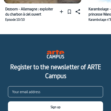
Dezoom - Allemagne : exploiter
Karambolage - 
du charbon à ciel ouvert
princesse Wand
charbon
Episode 10/10
Karambolage n°3
Register to the newsletter of ARTE
Campus
Sign up