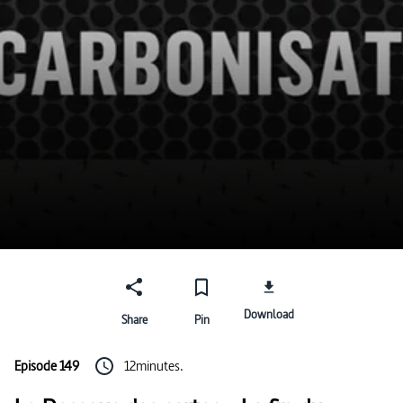
Download
Share
Pin
Episode 149
12minutes.