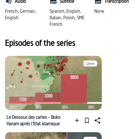
Audio
Subtitle
Transcription
#carte (géographie)
#Jeux olympiques
French, German,
Spanish, English,
None
English
Italian, Polish, SME
French
Episodes of the series
12min
Le Dessous des cartes - Boko
Haram après l'Etat islamique