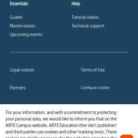
Essentials
Help
Guides
Tutorial videos
Masterclasses
Technical support
Upcoming events
Legal notices
Terms of Use
Partners
Configure cookies
Cookies policy
Privacy policy
For your information, and with a commitment to protecting
your personal data, we would like to inform you that on the
Accessibility: partially
ARTE Campus website, ARTE Education (the site's publisher)
compliant
and third parties use cookies and other tracking tools. These