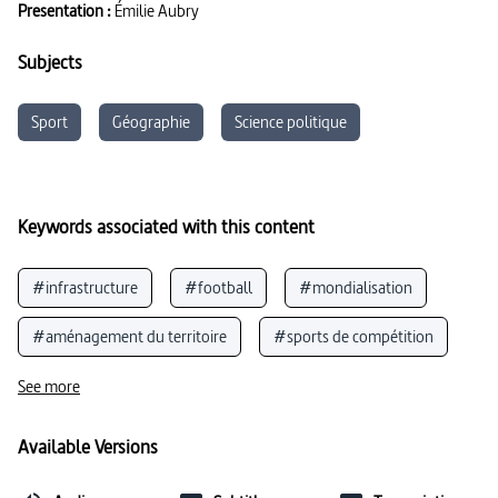
Presentation :
Émilie Aubry
Subjects
Sport
Géographie
Science politique
Keywords associated with this content
#infrastructure
#football
#mondialisation
#aménagement du territoire
#sports de compétition
#image
#histoire du sport
See more
#puissance mondiale
#politique
#construction
Available Versions
#puissance (physique)
#bénéfice