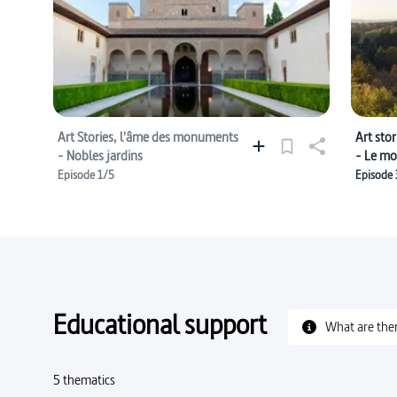
Art Stories, l'âme des monuments
Art sto
- Nobles jardins
- Le mo
Episode 1/5
Episode 
Educational support
What are the
5 thematics