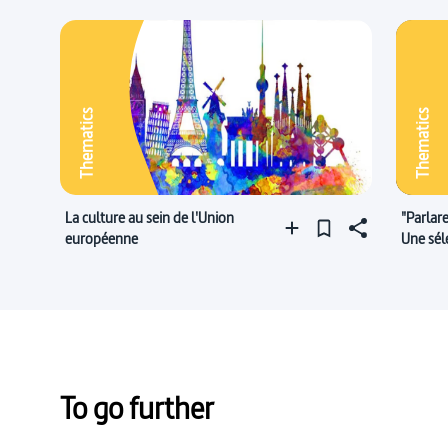
Thematics
Thematics
La culture au sein de l'Union
"Parlare
européenne
Une sél
italien !
To go further