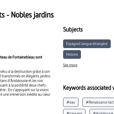
s - Nobles jardins
Subjects
Espagnol langue étrangère
Histoire
château de Fontainebleau sont
See more
rvécu à la destruction grâce à son
é transformés en élégants jardins
ltans d’Andalousie et les rois
guant à la postérité deux chefs-
Keywords associated w
rie : En s’appuyant sur la vision
offre une immersion inédite au cœur
#eau
#Renaissance (art
#paysage
#Andalousie