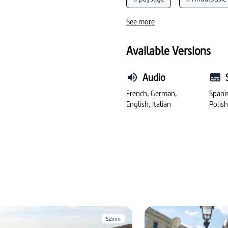
#architecture
#histoire 
See more
#langue espagnole
#châ
Available Versions
#monument historique
Audio
French, German,
Spanis
English, Italian
Polis
52min