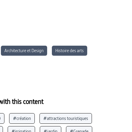
Architecture et Design
Histoire des arts
ith this content
)
#création
#attractions touristiques
#irrigation
#jardin
#Grenade