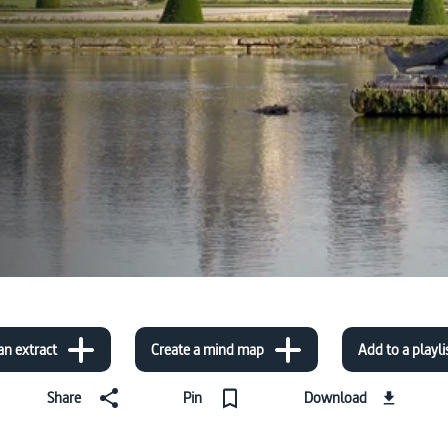
an extract
Create a mind map
Add to a playli
Share
Pin
Download