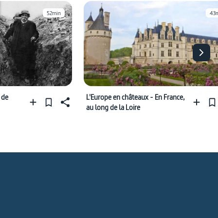
52min
43
 de
L'Europe en châteaux - En France,
au long de la Loire