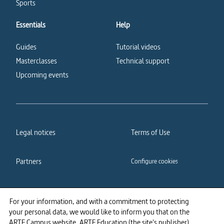
Sports
Essentials
Help
Guides
Tutorial videos
Masterclasses
Technical support
Upcoming events
Legal notices
Terms of Use
Partners
Configure cookies
Cookies policy
Privacy policy
For your information, and with a commitment to protecting
your personal data, we would like to inform you that on the
Accessibility: partially
ARTE Campus website, ARTE Education (the site's publisher)