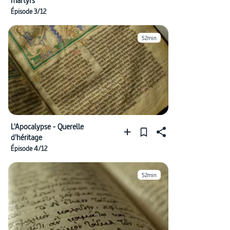
martyrs
Épisode 3/12
52min
L'Apocalypse - Querelle
d'héritage
Épisode 4/12
52min