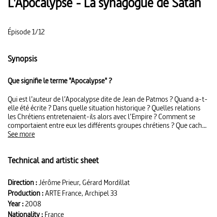
L'Apocalypse - La synagogue de Satan
Épisode 1/12
Synopsis
Que signifie le terme "Apocalypse" ?
Qui est l’auteur de l’Apocalypse dite de Jean de Patmos ? Quand a-t-
elle été écrite ? Dans quelle situation historique ? Quelles relations
les Chrétiens entretenaient-ils alors avec l’Empire ? Comment se
comportaient entre eux les différents groupes chrétiens ? Que cache
la mystérieuse "synagogue de Satan" ?
See more
Technical and artistic sheet
Direction :
Jérôme Prieur, Gérard Mordillat
Production :
ARTE France, Archipel 33
Year :
2008
Nationality :
France