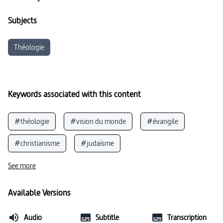
Subjects
Théologie
Keywords associated with this content
#théologie
#vision du monde
#évangile
#christianisme
#judaïsme
#communauté religieuse
#Nouveau Testament
See more
#Bible
#synagogue
#religion
Available Versions
#Église (chrétienté)
#Empire romain
#foi
Audio
Subtitle
Transcription