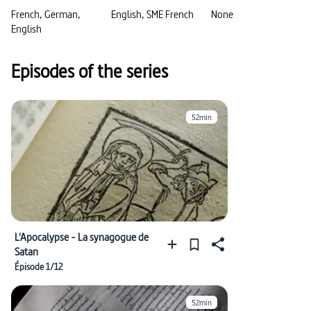
#Antiquité romaine
#vision du monde
French, German,
English, SME French
None
English
Episodes of the series
52min
L'Apocalypse - La synagogue de
Satan
Épisode 1/12
52min