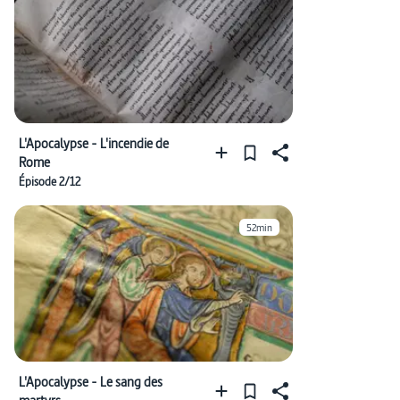
L'Apocalypse - L'incendie de
Rome
Épisode 2/12
52min
L'Apocalypse - Le sang des