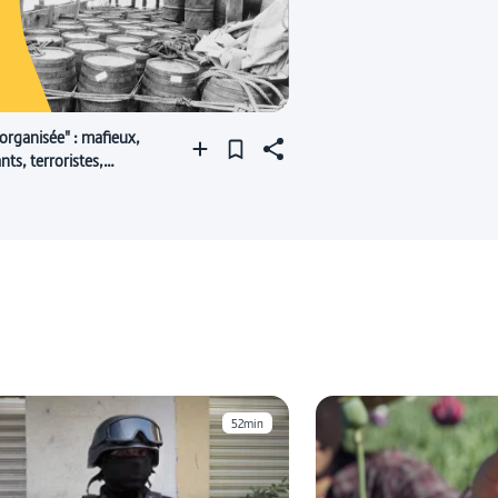
organisée" : mafieux,
nts, terroristes,
rs...
52min