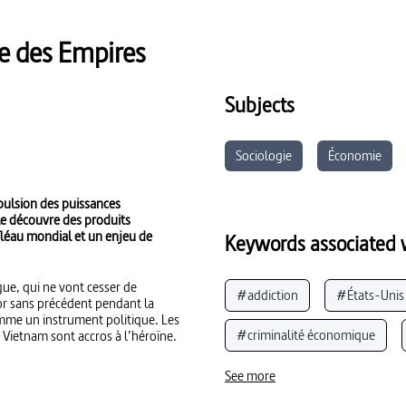
ère des Empires
Subjects
Sociologie
Économie
mpulsion des puissances
le découvre des produits
fléau mondial et un enjeu de
Keywords associated w
gue, qui ne vont cesser de
#addiction
#États-Unis 
sor sans précédent pendant la
comme un instrument politique. Les
#criminalité économique
u Vietnam sont accros à l’héroïne.
#crime
#industrie chim
See more