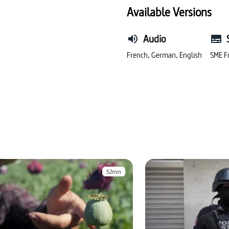
#Asie
#justice
#g
Available Versions
Audio
French, German, English
SME F
52min