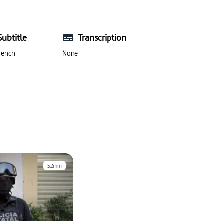
uerre froide
Subtitle
Transcription
rench
None
52min