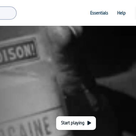
Essentials
Help
Start playing