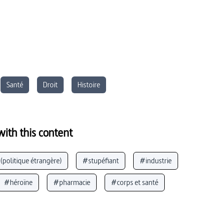
Santé
Droit
Histoire
ith this content
(politique étrangère)
#stupéfiant
#industrie
#héroïne
#pharmacie
#corps et santé
ique
#mondialisation
#trafic de drogue