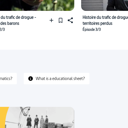
 du trafic de drogue -
Histoire du trafic de drogu
 des barons
territoires perdus
2/3
Épisode 3/3
matics?
What is a educational sheet?