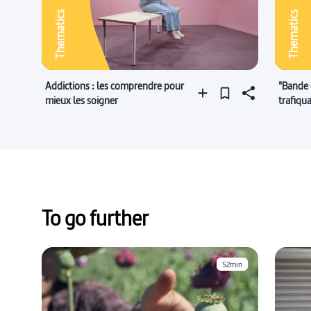
Thematics
Thematics
Addictions : les comprendre pour
"Bande 
mieux les soigner
trafiqua
gangste
To go further
52min