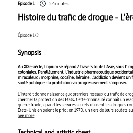
Episode 1
52minutes.
Histoire du trafic de drogue - L'
Épisode 1/3
Synopsis
Au XIXe siècle, l’opium se répand à travers toute l’Asie, sous l’i
coloniales. Parallèlement, l’industrie pharmaceutique occidenta
miraculeux : morphine, cocaïne, héroïne. L’addiction devient un 
santé publique ; la prohibition va progressivement s’imposer.
L’interdit donne naissance aux premiers réseaux du trafic de dro
chercher la protection des États. Cette criminalité connaît un es
guerre froide, quand les services secrets utilisent les drogues 
États-Unis en paient le prix : en 1970, un tiers de leurs soldats a
See more
Technical and artistic sheet