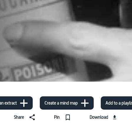
an extract
Create a mind map
Add to a playli
Share
Pin
Download