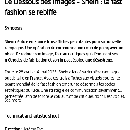
Le Dessous des images - Shein : la fast
fashion se rebiffe
Synopsis
Shein déploie en France trois affiches percutantes pour sa nouvelle
campagne. Une opération de communication coup de poing avec un
objectif : redorer son image, face aux critiques qui dénoncent ses
méthodes de fabrication et son impact écologique désastreux.
Entre le 28 avril et 4 mai 2025, Shein a lancé sa dernière campagne
publicitaire en France. Avec ces trois affiches aux visuels épurés, le
géant mondial de la fast fashion emprunte désormais les codes
esthétiques du luxe. Une stratégie de communication savamment
orchestrée, afin de tordre le cou au flot de critiques dont il est l’objet.
See more
Frédéric Aubrun, sémiologue et enseignant-chercheur en marketing
digital à l’Inseec, analyse cette opération de réhabilitation. Et
Technical and artistic sheet
l’anthropologue Aurélia Gualdo, spécialiste de la mode, revient sur
les images chocs imaginées par les opposants à la fast fashion.
Direction :
Jérémy Frey