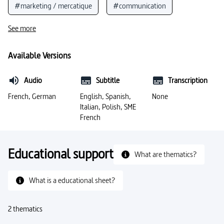
#marketing / mercatique
#communication
#commerce
#effet (impact)
#publicité
See more
#société de consommation
#préjugé
Available Versions
#opportunisme
#consommation
Audio
Subtitle
Transcription
#agence de publicité
#déchets
#e-commerce
French, German
English, Spanish,
None
Italian, Polish, SME
#publicité (éducation aux médias)
#succès
French
#manipulation
#critique
Educational support
What are thematics?
What is a educational sheet?
2 thematics