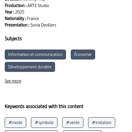
Production :
ARTE Studio
Year :
2025
Nationality :
France
Presentation :
Sonia Devillers
Subjects
Information et communication
Économie
Développement durable
Gestion, Marketing et Management
See more
Keywords associated with this content
#mode
#symbole
#vente
#imitation