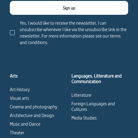
Sign up
Yes, I would like to receive the newsletter. I can
unsubscribe whenever I like via the unsubscribe link in the
newsletter. For more information please see our terms
and conditions.
Arts
Languages, Litterature and
Communication
Art History
Litterature
Visual arts
Foreign Languages and
Cinema and photography
Cultures
Architecture and Design
Media Studies
Music and Dance
Theater