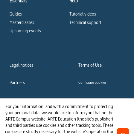
Essentials
Help
Guides
Tutorial videos
Masterclasses
Technical support
Upcoming events
Legal notices
Terms of Use
Partners
Configure cookies
Cookies policy
Privacy policy
For your information, and with a commitment to protecting
your personal data, we would like to inform you that on the
Accessibility: partially
ARTE Campus website, ARTE Education (the site's publisher)
compliant
and third parties use cookies and other tracking tools. These
cookies are strictly necessary for the website's operation (for