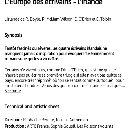
L'Europe des écrivains - l'Irlande
L'Irlande de R. Doyle, R. McLiam Wilson, E. O'Brien et C. Tóibín
Synopsis
Tantôt fascinés ou sévères, les quatre écrivains irlandais ne
manquent jamais d'inspiration pour évoquer l'île éminemment
romanesque qui les a vu naître.
Certains n'y vivent plus, comme Edna O'Brien, qui estime qu'elle
n'aurait pas pu écrire sa première trilogie si elle n'avait pas quitté ce
pays, encore très "réprimé" où "on se sentait comme suffoqué", pour
s'installer à Londres. Venus des quatre coins de l'Irlande et marqués
par leur région d'origine, ces écrivains portent en eux différents
See more
visages de l'île : les quartiers nord de Dublin pour Roddy Doyle, les
campagnes du comté de Clare pour Edna O'Brien, la splendide côte
Technical and artistic sheet
de Ballyconnigar pour Colm Tóibín et l'attachant Belfast de Robert
McLiam Wilson. À travers leurs témoignages, complétés de
reportages et d'images d'archives, ce film porte un regard pénétrant
Direction :
Raphaëlle Rerolle, Nicolas Autheman
sur l'histoire d'un pays marqué par un catholicisme viscéral, la guerre
Production :
ARTE France, Sophie Goupil, Les Poissons volants
civile, l'exil, un boom enivrant dans les années 1990 suivi d'une rude