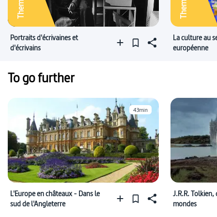
Thematics
Thematics
Portraits d'écrivaines et
La culture au s
d'écrivains
européenne
To go further
43min
L'Europe en châteaux - Dans le
J.R.R. Tolkien,
sud de l'Angleterre
mondes