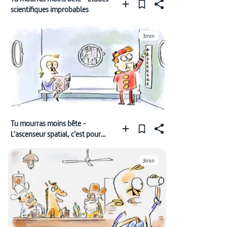
scientifiques improbables
3min
Tu mourras moins bête -
L'ascenseur spatial, c'est pour
quand ?
3min