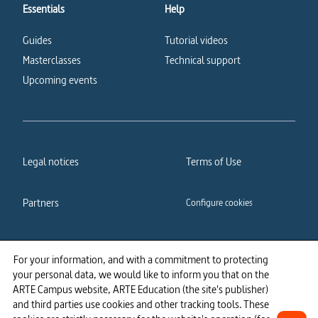
Essentials
Help
Guides
Tutorial videos
Masterclasses
Technical support
Upcoming events
Legal notices
Terms of Use
Partners
Configure cookies
Cookies policy
Privacy policy
For your information, and with a commitment to protecting
your personal data, we would like to inform you that on the
Accessibility: partially
ARTE Campus website, ARTE Education (the site's publisher)
compliant
and third parties use cookies and other tracking tools. These