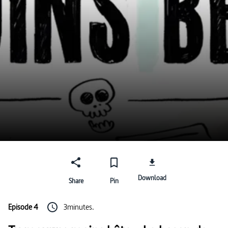
Download
Share
Pin
Episode 4
3minutes.