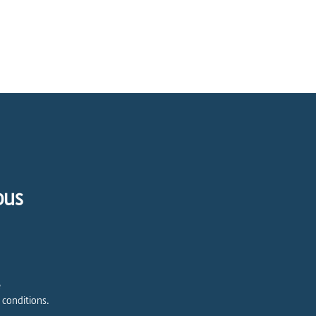
pus
e
 conditions.