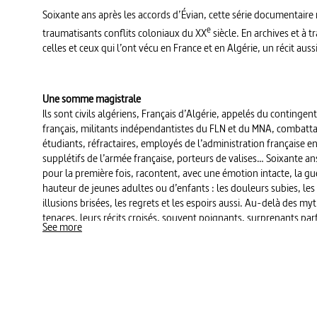
Soixante ans après les accords d’Évian, cette série documentaire 
e
traumatisants conflits coloniaux du
XX
siècle. En archives et à t
celles et ceux qui l’ont vécu en France et en Algérie, un récit aus
Une somme magistrale
Ils sont civils algériens, Français d’Algérie, appelés du contingent
français, militants indépendantistes du FLN et du MNA, combattan
étudiants, réfractaires, employés de l’administration française 
supplétifs de l’armée française, porteurs de valises… Soixante ans
pour la première fois, racontent, avec une émotion intacte, la guer
hauteur de jeunes adultes ou d’enfants : les douleurs subies, les
illusions brisées, les regrets et les espoirs aussi. Au-delà des my
tenaces, leurs récits croisés, souvent poignants, surprenants parf
See more
archives dont plusieurs inédites, dénouent les fils emmêlés d’u
les mémoires et nourrit les passions des deux côtés de la Médite
l’engrenage du conflit, les concurrences de légitimité dans chac
bascule conduisant de l’Algérie française à l’Algérie indépendante
avec acuité les traces laissées par ces années de violences dans l
politiques des deux pays.