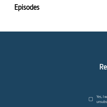
Episodes
Re
Yes, I 
unsubsc