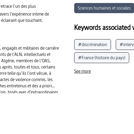
retrace l’un des plus
Sciences humaines et sociales
ravers l’expérience intime de
si éclairant que touchant.
Keywords associated w
#discrimination
#interve
, engagés et militaires de carrière
ts de l’ALN, intellectuels et
#France (histoire du pays)
en Algérie, membres de l’OAS,
 après, toutes et tous, certains
#racisme (France)
#terr
See more
re telle qu’ils l’ont vécue, à
 actes de violence commis, les
#violence (guerre)
#att
thes entretenus et des a priori
ois, tissés avec d’extraordinaires
ne histoire qui encombre encore
rranée. Exposant avec précision
un des camps et les points de
, ces six épisodes éclairent aussi
es sociétés et les systèmes