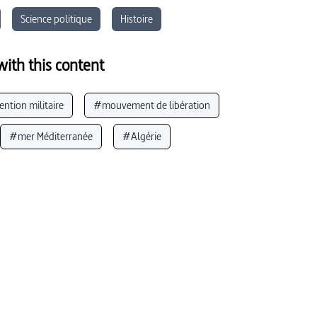
Science politique
Histoire
ith this content
ntion militaire
#mouvement de libération
#mer Méditerranée
#Algérie
orisme
#résistance politique
#colonialisme
entat
#politique (France)