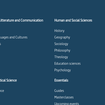
Litterature and Communication
Human and Social Sciences
History
uages and Cultures
Geography
s
Sociology
Philosophy
Theology
Education sciences
Psychology
ical Science
Essentials
ence
Guides
Masterclasses
Upcoming events