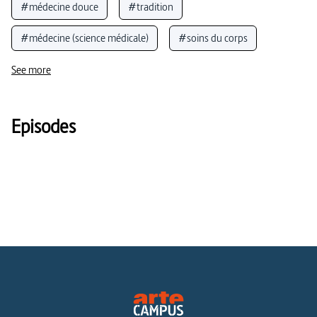
#médecine douce
#tradition
#médecine (science médicale)
#soins du corps
#coutume (monde)
#massage
See more
#éducation à la santé
Episodes