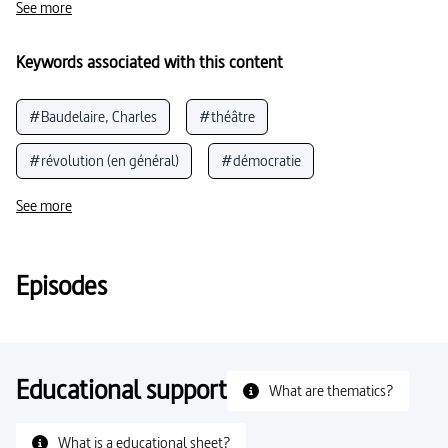
See more
Keywords associated with this content
#Baudelaire, Charles
#théâtre
#révolution (en général)
#démocratie
#Chopin, Frédéric François
#Hugo, Victor
See more
#Balzac, Honore de
#réalisme (arts)
#imitation
Episodes
#Nerval, Gerard de
#Napoléon III (France)
#Sand, George
#Dumas, Alexandre
#héros
#Flaubert, Gustave
#romantisme (littérature)
Educational support
What are thematics?
#photographie (optique)
#Shakespeare, William
What is a educational sheet?