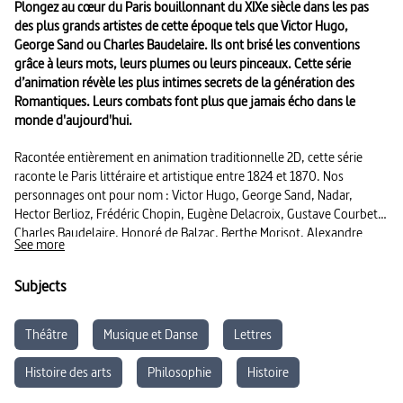
Plongez au cœur du Paris bouillonnant du XIXe siècle dans les pas
des plus grands artistes de cette époque tels que Victor Hugo,
George Sand ou Charles Baudelaire. Ils ont brisé les conventions
grâce à leurs mots, leurs plumes ou leurs pinceaux. Cette série
d’animation révèle les plus intimes secrets de la génération des
Romantiques. Leurs combats font plus que jamais écho dans le
monde d'aujourd'hui.
Racontée entièrement en animation traditionnelle 2D, cette série
raconte le Paris littéraire et artistique entre 1824 et 1870. Nos
personnages ont pour nom : Victor Hugo, George Sand, Nadar,
Hector Berlioz, Frédéric Chopin, Eugène Delacroix, Gustave Courbet,
Charles Baudelaire, Honoré de Balzac, Berthe Morisot, Alexandre
See more
Dumas, Édouard Manet… De jeunes artistes intrépides, pressés de
réveiller la société et briser les carcans classiques par tous les moyens
Subjects
en leurs pouvoirs, pinceaux, plumes ou fusil. Leurs destinées croisées
sont incroyablement romanesques et leurs combats terriblement
actuels.
Théâtre
Musique et Danse
Lettres
Histoire des arts
Philosophie
Histoire