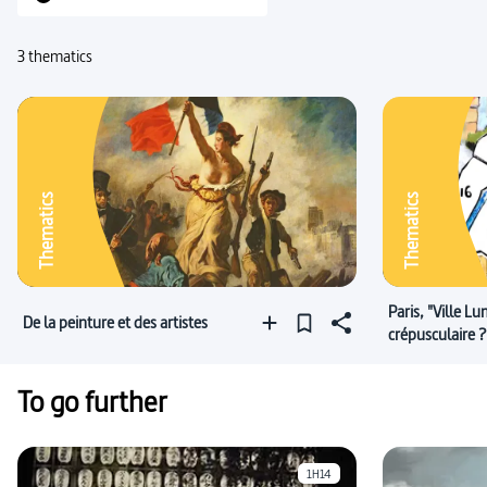
#Ingres, Jean Dominique
#réalisme (littérature)
3 thematics
#histoire de l’art
#musique classique (musique)
#poésie (littérature)
#Delacroix, Eugène
#société industrielle
#Manet, Edouard
Thematics
Thematics
Paris, "Ville L
De la peinture et des artistes
crépusculaire ?
To go further
1H14