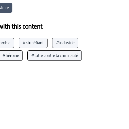
stoire
ith this content
ombie
#stupéfiant
#industrie
#héroïne
#lutte contre la criminalité
ue
#guerre
#crime
#industrie chimique
nistan
#trafic de drogue
#répression