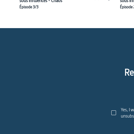
sous influences - Chaos
sous in
Épisode 3/3
Épisode 
Re
Yes, I 
unsubsc