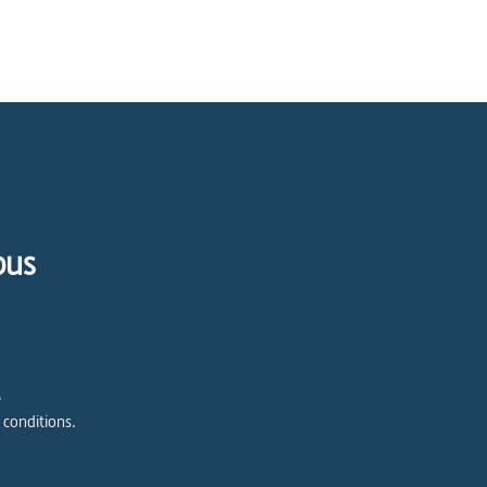
pus
e
 conditions.