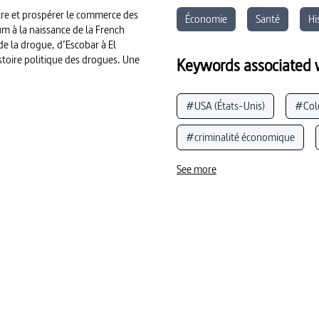
tre et prospérer le commerce des
Économie
Santé
Hi
m à la naissance de la French
e la drogue, d’Escobar à El
toire politique des drogues. Une
Keywords associated w
#USA (États-Unis)
#Col
#criminalité économique
#corps et santé
#Mexiq
See more
#mondialisation
#Afgha
#police