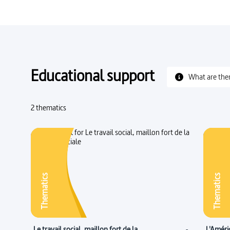
Educational support
What are the
2 thematics
Thematics
Thematics
Le travail social, maillon fort de la
L'Amériq