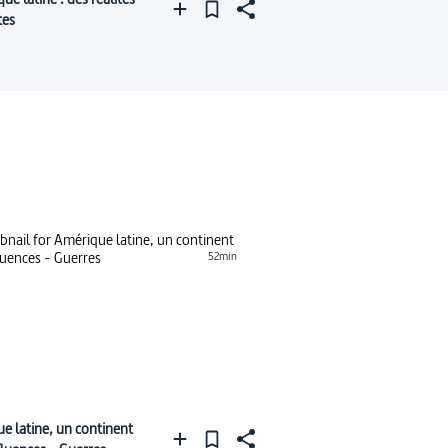
tes
52min
e latine, un continent