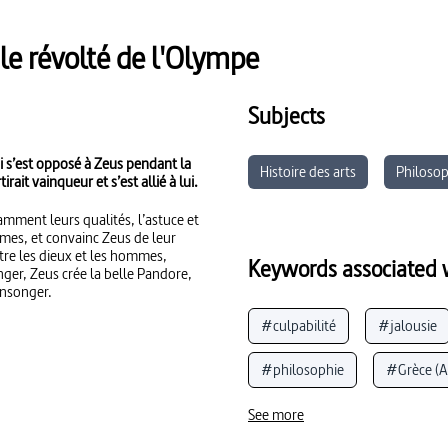
e révolté de l'Olympe
Subjects
i s’est opposé à Zeus pendant la
Histoire des arts
Philosop
it vainqueur et s’est allié à lui.
amment leurs qualités, l’astuce et
mes, et convainc Zeus de leur
tre les dieux et les hommes,
Keywords associated w
ger, Zeus crée la belle Pandore,
ensonger.
#culpabilité
#jalousie
#philosophie
#Grèce (A
#Olympe
#violence (gé
See more