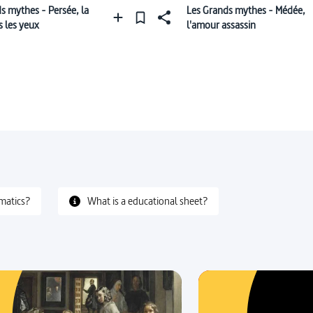
s mythes - Persée, la
Les Grands mythes - Médée,
 les yeux
l'amour assassin
matics?
What is a educational sheet?