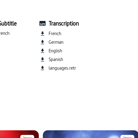
#histoire de l’art
#analyse historique
thologie
#espoir
Subtitle
Transcription
rench
French
German
English
Spanish
languages.retr