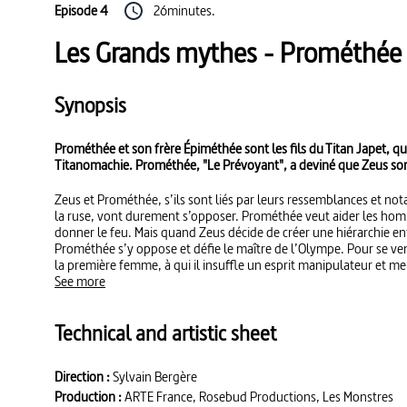
Episode 4
26minutes.
Les Grands mythes - Prométhée l
Synopsis
Prométhée et son frère Épiméthée sont les fils du Titan Japet, qu
Titanomachie. Prométhée, "Le Prévoyant", a deviné que Zeus sortira
Zeus et Prométhée, s’ils sont liés par leurs ressemblances et not
la ruse, vont durement s’opposer. Prométhée veut aider les hom
donner le feu. Mais quand Zeus décide de créer une hiérarchie en
Prométhée s’y oppose et défie le maître de l’Olympe. Pour se ven
la première femme, à qui il insuffle un esprit manipulateur et m
See more
Technical and artistic sheet
Direction :
Sylvain Bergère
Production :
ARTE France, Rosebud Productions, Les Monstres