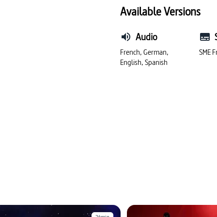
#courage
#latin
Available Versions
#antiquité grecque
#my
Audio
French, German,
SME F
English, Spanish