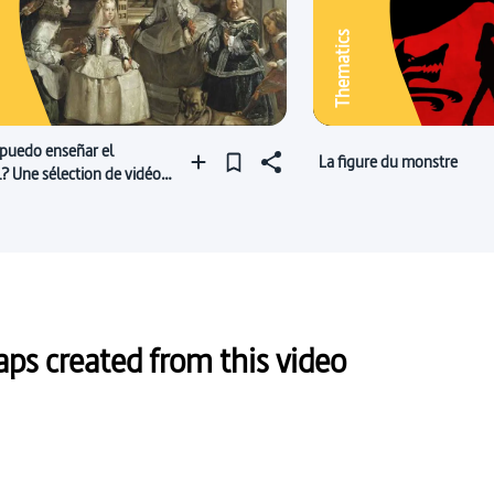
Thematics
puedo enseñar el
La figure du monstre
? Une sélection de vidéos
agnol
s created from this video