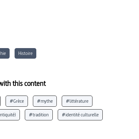
hie
Histoire
ith this content
#Grèce
#mythe
#littérature
ntiquité)
#tradition
#identité culturelle
néral)
#mythologie grecque
#souffrance