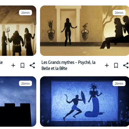
26min
26min
le
Les Grands mythes - Psyché, la
Belle et la Bête
26min
26min