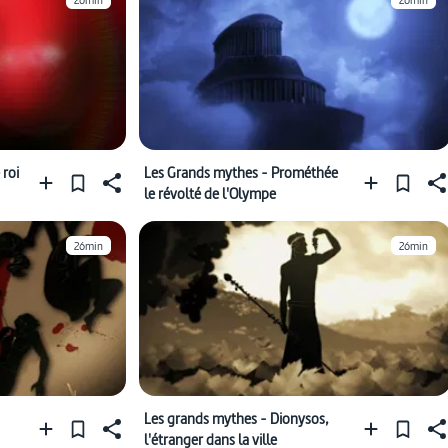
26min
26min
 roi
Les Grands mythes - Prométhée
le révolté de l'Olympe
26min
26min
Les grands mythes - Dionysos,
l'étranger dans la ville