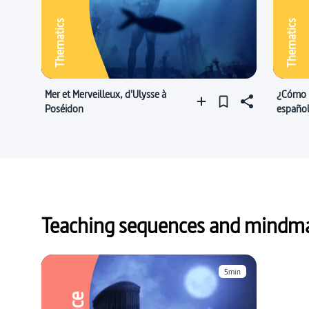
Thematics
Thematics
Mer et Merveilleux, d'Ulysse à
¿Cómo 
Poséidon
español
en esp
Teaching sequences and mindmap
5min