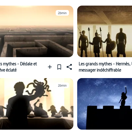
26min
s mythes - Dédale et
Les grands mythes - Hermès, 
rêve éclaté
messager indéchiffrable
26min