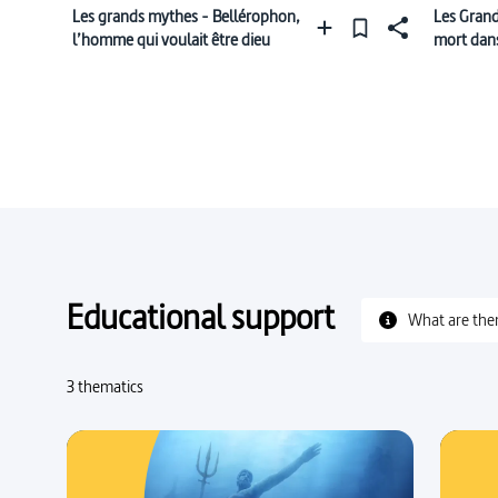
Les grands mythes - Bellérophon,
Les Grand
l’homme qui voulait être dieu
mort dans
Educational support
What are the
3 thematics