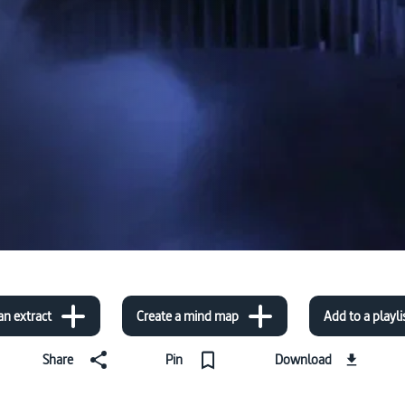
an extract
Create a mind map
Add to a playli
Share
Pin
Download