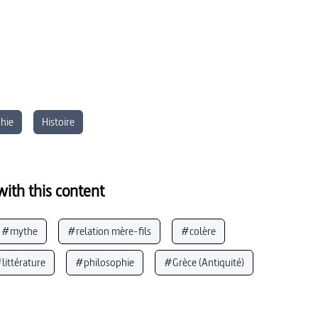
hie
Histoire
ith this content
#mythe
#relation mère-fils
#colère
littérature
#philosophie
#Grèce (Antiquité)
énéral)
#mythologie grecque
#courage