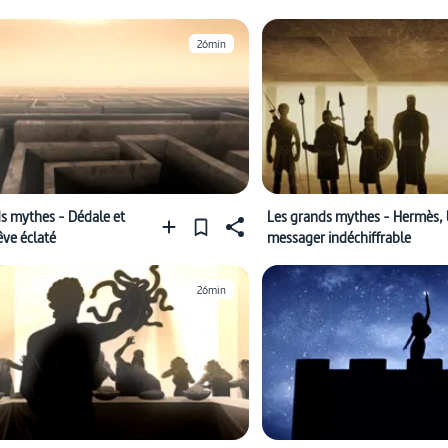
26min
s mythes - Dédale et
Les grands mythes - Hermès, 
rêve éclaté
messager indéchiffrable
26min