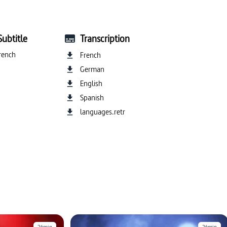
rt
#analyse historique
#antiquité grecque
onjugal
Subtitle
Transcription
rench
French
German
English
Spanish
languages.retr