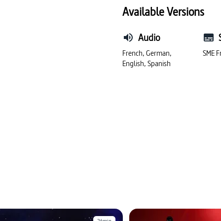
#beauté
#histoire de l’a
Available Versions
#mythologie
#conflit c
Audio
French, German,
SME F
English, Spanish