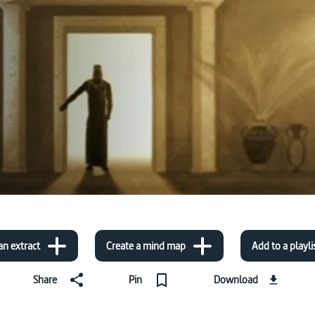
an extract
Create a mind map
Add to a playli
Share
Pin
Download