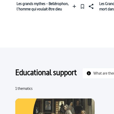
Les grands mythes - Bellérophon,
Les Grand
l’homme qui voulait être dieu
mort dans
Educational support
What are the
1 thematics