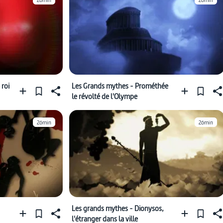
26min
26min
 roi
Les Grands mythes - Prométhée
le révolté de l'Olympe
26min
26min
Les grands mythes - Dionysos,
l'étranger dans la ville