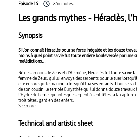
Episode 16
26minutes.
Les grands mythes - Héraclès, l
Synopsis
Si l’on connaît Héraclès pour sa force inégalée et les douze travau
moins à quel point sa vie fut toute entière bouleversée par une s
malédictions...
Né des amours de Zeus et d’Alcmène, Héraclès fut toute sa vie la c
femme de Zeus, qui lui envoya des serpents pour le tuer lorsqu'il
elle encore qui le manipula lorsqu’il tua ses enfants. Pour se rach
de son cousin, le terrible Eurysthée qui lui donna douze travaux
l’Hydre de Lerne, gigantesque serpent à sept têtes, à la capture d
trois têtes, gardien des enfers.
See more
Technical and artistic sheet