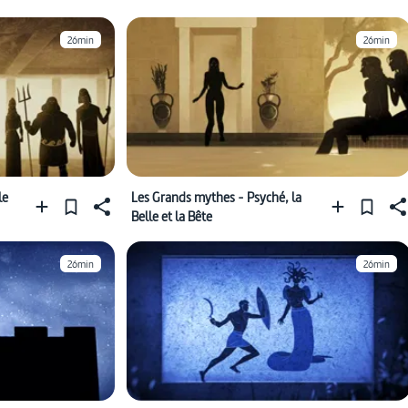
26min
26min
le
Les Grands mythes - Psyché, la
Belle et la Bête
26min
26min