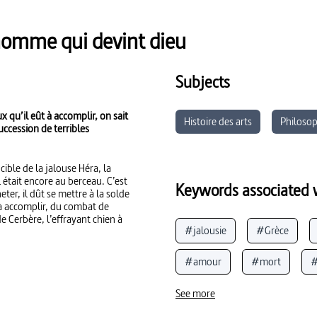
’homme qui devint dieu
Subjects
x qu’il eût à accomplir, on sait
Histoire des arts
Philosop
uccession de terribles
ible de la jalouse Héra, la
 était encore au berceau. C’est
Keywords associated w
eter, il dût se mettre à la solde
 à accomplir, du combat de
e Cerbère, l’effrayant chien à
#jalousie
#Grèce
#amour
#mort
#
#tradition
#violence (g
See more