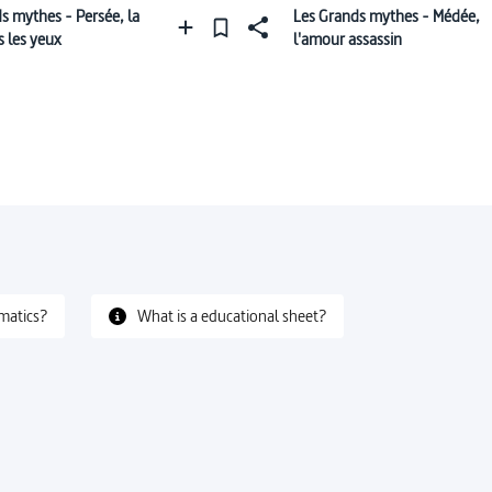
s mythes - Persée, la
Les Grands mythes - Médée,
 les yeux
l'amour assassin
matics?
What is a educational sheet?