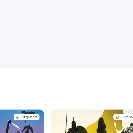
20 episodes
10 episo