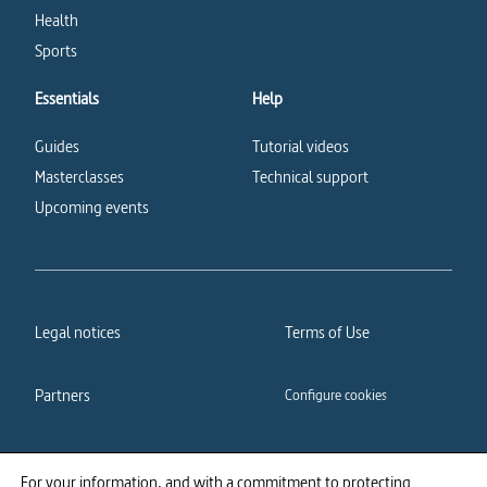
Health
Sports
Essentials
Help
Guides
Tutorial videos
Masterclasses
Technical support
Upcoming events
Legal notices
Terms of Use
Partners
Configure cookies
Cookies policy
Privacy policy
For your information, and with a commitment to protecting