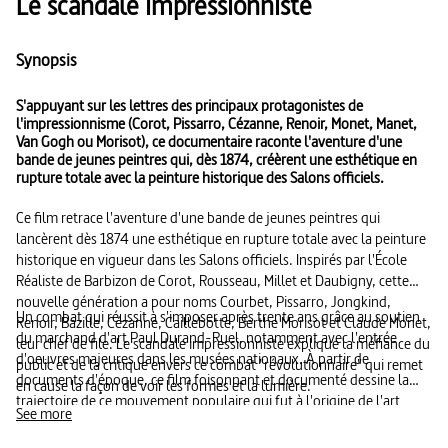
Le scandale impressionniste
Synopsis
S'appuyant sur les lettres des principaux protagonistes de
l'impressionnisme (Corot, Pissarro, Cézanne, Renoir, Monet, Manet,
Van Gogh ou Morisot), ce documentaire raconte l'aventure d'une
bande de jeunes peintres qui, dès 1874, créèrent une esthétique en
rupture totale avec la peinture historique des Salons officiels.
Ce film retrace l'aventure d'une bande de jeunes peintres qui
lancèrent dès 1874 une esthétique en rupture totale avec la peinture
historique en vigueur dans les Salons officiels. Inspirés par l'École
Réaliste de Barbizon de Corot, Rousseau, Millet et Daubigny, cette
nouvelle génération a pour noms Courbet, Pissarro, Jongkind,
Un combat qui réussit à s'imposer après trente ans grâce au soutien
Renoir, Bazille, Cézanne, Caillebotte, Berthe Morisot et Claude Monet,
du marchand d'art Paul Durand-Ruel, notamment avec l'entrée
leur chef de file. Le scandale impressionniste explique la méfiance du
d'oeuvres majeures dans les musées nationaux. À partir de
public et de la critique envers ce combat "révolutionnaire" qui remet
documents d'époque, ce film foisonnant et documenté dessine la
en cause la façon de voir les formes et la lumière.
trajectoire de ce mouvement populaire qui fut à l'origine de l'art
See more
moderne.