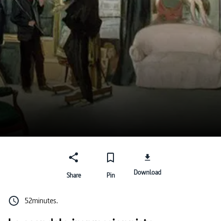
Download
Share
Pin
52minutes.