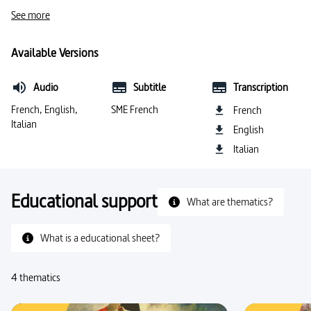
#art et société
#peintres, artistes graphiques
See more
#peinture
#impressionnisme
#Pissarro, Camille
Available Versions
#Cézanne, Paul
#langue italienne
Audio
Subtitle
Transcription
#Monet, Claude
#histoire de l’art
French, English,
SME French
French
Italian
English
#Renoir, Pierre Auguste
#Manet, Edouard
Italian
#artistes
Educational support
What are thematics?
What is a educational sheet?
4 thematics