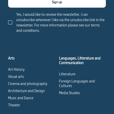
Sign up
Yes, I would like to receive the newsletter. I can
unsubscribe whenever I like via the unsubscribe link in the
newsletter. For more information please see our terms
and conditions.
Arts
Languages, Litterature and
Communication
Art History
Litterature
Visual arts
Foreign Languages and
Cinema and photography
Cultures
Architecture and Design
Media Studies
Music and Dance
Theater