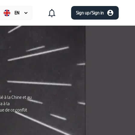
EN
Sign up/Sign in
é à la Chine et au
a à la
ue de ce conflit