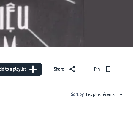
dd to a playlist
Share
Pin
Sort by
Les plus récents