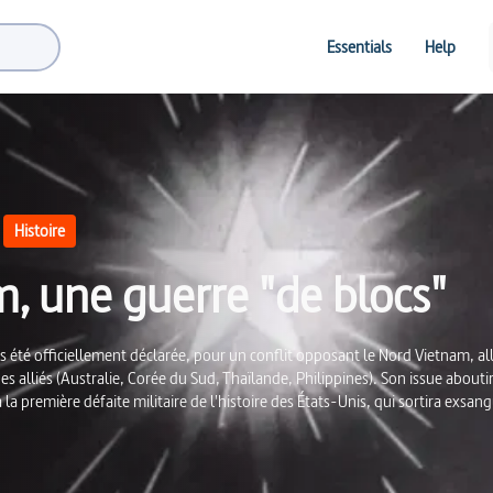
Essentials
Help
Histoire
, une guerre "de blocs"
 été officiellement déclarée, pour un conflit opposant le Nord Vietnam, alli
es alliés (Australie, Corée du Sud, Thaïlande, Philippines). Son issue aboutir
première défaite militaire de l'histoire des États-Unis, qui sortira exsang