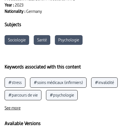
Year :
2023
Nationality :
Germany
Subjects
Sociologie
Santé
Psychologie
Keywords associated with this content
#stress
#soins médicaux (infirmiers)
#invalidité
#parcours de vie
#psychologie
#confiance en soi
#peur
#maladies psychiques
See more
#soins médicaux (médicamenteux)
#interaction
Available Versions