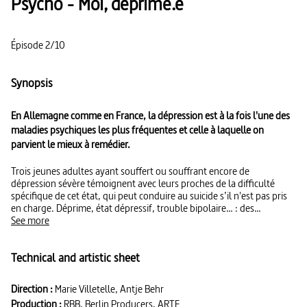
Psycho - Moi, déprimé.e
Épisode 2/10
Synopsis
En Allemagne comme en France, la dépression est à la fois l'une des
maladies psychiques les plus fréquentes et celle à laquelle on
parvient le mieux à remédier.
Trois jeunes adultes ayant souffert ou souffrant encore de
dépression sévère témoignent avec leurs proches de la difficulté
spécifique de cet état, qui peut conduire au suicide s’il n'est pas pris
en charge. Déprime, état dépressif, trouble bipolaire… : des
thérapeutes des deux côtés du Rhin apportent leurs éclairages sur les
See more
questions posées par la dépression et la manière dont on la soigne.
Ici l'accent est mis davantage sur l'expérience vécue et les recours
Technical and artistic sheet
possibles d'un trouble qui affectait en 2021 plus de 7 % des
Européens.
Direction :
Marie Villetelle, Antje Behr
Production :
RBB, Berlin Producers, ARTE