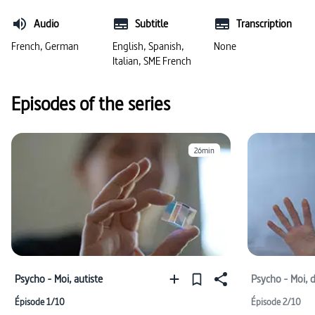
#vie sociale
#trouble du comportement
Audio
Subtitle
Transcription
#solitude
French, German
English, Spanish,
None
Italian, SME French
Episodes of the series
26min
Psycho - Moi, autiste
Psycho - Moi, 
Épisode 1/10
Épisode 2/10