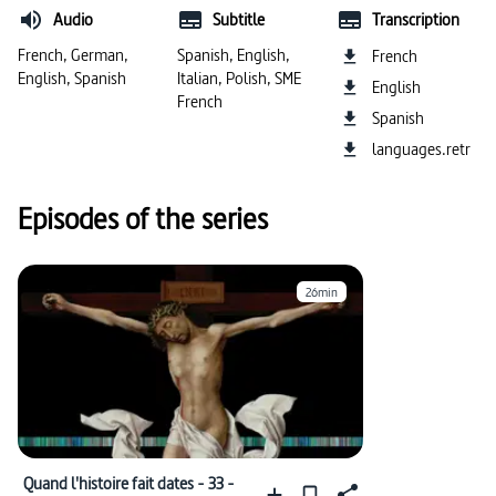
#paysannerie
#Assemblée nationale
Audio
Subtitle
Transcription
#personnalités historiques (France)
French, German,
Spanish, English,
French
English, Spanish
Italian, Polish, SME
English
#personnalités importantes (histoire)
French
Spanish
#France (histoire du pays)
#Louis XVI (roi France)
languages.retr
Episodes of the series
26min
Quand l'histoire fait dates - 33 -