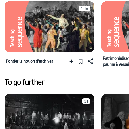
1min
sequence
sequence
Teaching
Teaching
Patrimonialiser
Fonder la notion d'archives
paume à Versai
To go further
1H