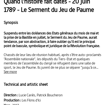
Quand l'histoire fait dates - 20 juin
1789 - Le Serment du Jeu de Paume
Synopsis
Suspendu entre les doléances des Etats généraux du mois de mai et
la prise de la Bastille en juillet, le Serment du Jeu de Paume, aurait
tendance, par son abstraction, à faire oublier qu’il est le principal
point de bascule, symbolique et juridique de la Révolution française.
Chassés de leur lieu de réunion habituel, après s’être auto-proclamés
"Assemblée nationale", les députés du Tiers-Etat et quelques
membres de l’assemblée du clergé se réfugient dans une salle de
sport, le Jeu de Paume. Ils jurent de ne plus se séparer "jusqu’à ce
que la Constitution du royaume soit établie et affermie sur des
See more
fondements solides". Ce pacte d’union, traditionnel dans ses formes,
crée un précédent mais aussi un document, qui va devenir le procès-
Technical and artistic sheet
verbal de l’Assemblée et bientôt la nouvelle source de la loi,
susceptible de faire contrepoids aux actes royaux. Deux ans plus
tard, le peintre David immortalise la scène comme la naissance de la
Direction :
Lucie Cariès, Patrick Boucheron
représentation nationale et le moment sacré d’union patriotique. Si
Production :
Les Films d'Ici
la gravure devient célèbre, le tableau ne verra jamais le jour, car