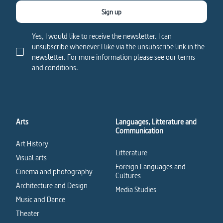
Sign up
Yes, I would like to receive the newsletter. I can
unsubscribe whenever I like via the unsubscribe link in the
newsletter. For more information please see our terms
and conditions.
Arts
Languages, Litterature and
Communication
Art History
Litterature
Visual arts
Foreign Languages and
Cinema and photography
Cultures
Architecture and Design
Media Studies
Music and Dance
Theater