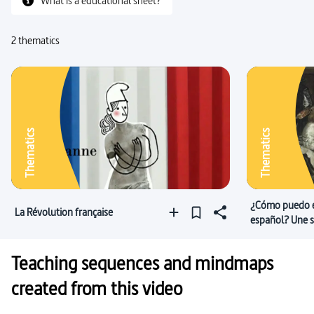
What is a educational sheet?
2 thematics
Thematics
Thematics
¿Cómo puedo e
La Révolution française
español? Une s
en espagnol
Teaching sequences and mindmaps
created from this video