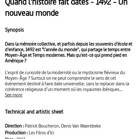
Quand l'histoire fait dates - 1492 - Un
nouveau monde
Synopsis
Dans la mémoire collective, et parfois depuis les souvenirs d’école et
d’enfance, 1492 est "l’année du monde", qui partage le temps entre
Moyen-Âge et Temps modernes. Mais qu’est-ce qui prend pied en
Amérique ?
L’esprit de curiosité de la modernité ou le mysticisme fiévreux du
Moyen-Âge ? Surtout on ne peut comprendre le sens de cet
évènement destiné à faire date universelle, sans le replacer dans la
cohérence religieuse d’un moment où les royaumes ibériques
s’emparent du leadership de l’Ancien monde : prise de Grenade en
See more
janvier et soumission des musulmans au nord de la Méditerranée
occidentale, expulsion des juifs d’Espagne en mars, avant le voyage
Technical and artistic sheet
de Christophe Colomb en septembre, pour un retour en janvier
suivant. C’est donc une logique d’affirmation du catholicisme, en
tant que prétention à la domination universelle qui commande la
Direction :
Patrick Boucheron, Denis Van Waerebeke
"découverte" illuminée d’un nouveau monde que Colomb imaginait
Production :
Les Films d'Ici
n’être que l’envers de l’ancien.