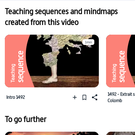
Teaching sequences and mindmaps
created from this video
1min
sequence
sequence
Teaching
Teaching
1492 - Extrait 
Intro 1492
Colomb
To go further