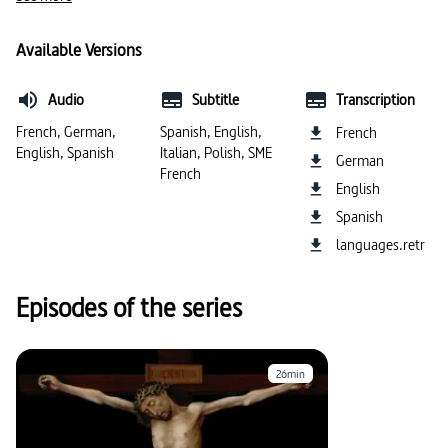
#temps modernes
#christianisme
#judaïsme
Available Versions
#Colomb, Christoph
#analyse historique
Audio
Subtitle
Transcription
#langue espagnole
#Espagne (histoire du pays)
French, German,
Spanish, English,
French
English, Spanish
Italian, Polish, SME
German
#colonialisme
#Temps modernes
French
English
Spanish
languages.retr
Episodes of the series
26min