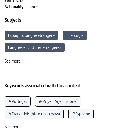
Year :
2017
Nationality :
France
Subjects
Espagnol langue étrangère
Théologie
Langues et cultures étrangères
Anglais langue étrangère
Histoire
See more
Keywords associated with this content
#Portugal
#Moyen Âge (histoire)
#États-Unis (histoire du pays)
#Espagne
#Andalousie
#Islam
#Grenade
See more